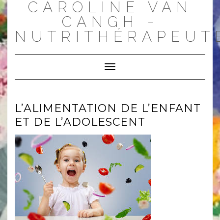
CAROLINE VAN
Skip
to
CANGH -
content
NUTRITHÉRAPEUT
Toggle
Navigation
L’ALIMENTATION DE L’ENFANT
ET DE L’ADOLESCENT