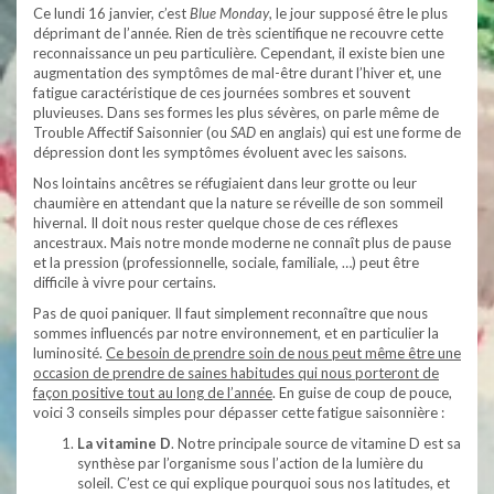
Ce lundi 16 janvier, c’est
Blue Monday
, le jour supposé être le plus
déprimant de l’année. Rien de très scientifique ne recouvre cette
reconnaissance un peu particulière.
Cependant, il existe bien une
augmentation des symptômes de mal-être durant l’hiver et, une
fatigue caractéristique de ces journées sombres et souvent
pluvieuses. Dans ses formes les plus sévères, on parle même de
Trouble Affectif Saisonnier (ou
SAD
en anglais) qui est une forme de
dépression dont les symptômes évoluent avec les saisons.
Nos lointains ancêtres se réfugiaient dans leur grotte ou leur
chaumière en attendant que la nature se réveille de son sommeil
hivernal. Il doit nous rester quelque chose de ces réflexes
ancestraux. Mais notre monde moderne ne connaît plus de pause
et la pression (professionnelle, sociale, familiale, …) peut être
difficile à vivre pour certains.
Pas de quoi paniquer.
Il faut simplement reconnaître que nous
sommes influencés par notre environnement, et en particulier la
luminosité.
Ce besoin de prendre soin de nous peut même être une
occasion de prendre de saines habitudes qui nous porteront de
façon positive tout au long de l’année
. En guise de coup de pouce,
voici 3 conseils simples pour dépasser cette fatigue saisonnière :
La vitamine D
. Notre principale source de vitamine D est sa
synthèse par l’organisme sous l’action de la lumière du
soleil. C’est ce qui explique pourquoi sous nos latitudes, et