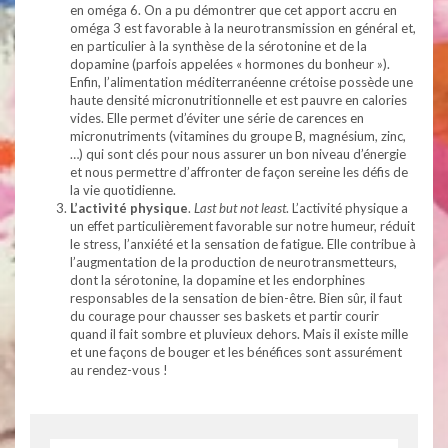
en oméga 6. On a pu démontrer que cet apport accru en
oméga 3 est favorable à la neurotransmission en général et,
en particulier à la synthèse de la sérotonine et de la
dopamine (parfois appelées « hormones du bonheur »).
Enfin, l’alimentation méditerranéenne crétoise possède une
haute densité micronutritionnelle et est pauvre en calories
vides. Elle permet d’éviter une série de carences en
micronutriments (vitamines du groupe B, magnésium, zinc,
…) qui sont clés pour nous assurer un bon niveau d’énergie
et nous permettre d’affronter de façon sereine les défis de
la vie quotidienne.
L’activité physique
.
Last but not least
. L’activité physique a
un effet particulièrement favorable sur notre humeur, réduit
le stress, l’anxiété et la sensation de fatigue. Elle contribue à
l’augmentation de la production de neurotransmetteurs,
dont la sérotonine, la dopamine et les endorphines
responsables de la sensation de bien-être. Bien sûr, il faut
du courage pour chausser ses baskets et partir courir
quand il fait sombre et pluvieux dehors. Mais il existe mille
et une façons de bouger et les bénéfices sont assurément
au rendez-vous !