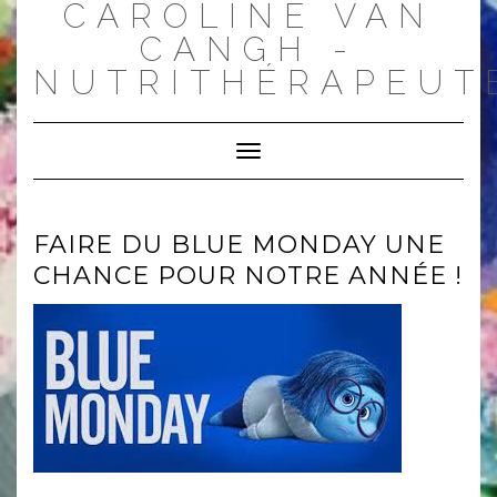
CAROLINE VAN
Skip
to
CANGH -
content
NUTRITHÉRAPEUT
Toggle
Navigation
FAIRE DU BLUE MONDAY UNE
CHANCE POUR NOTRE ANNÉE !