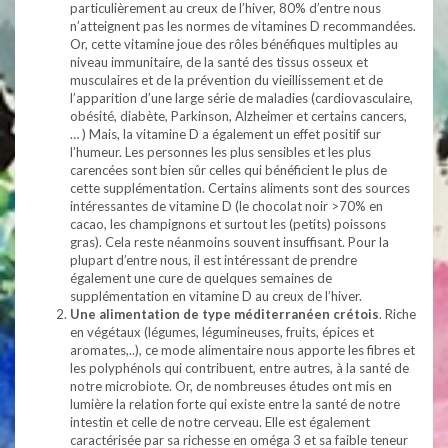
particulièrement au creux de l’hiver, 80% d’entre nous
n’atteignent pas les normes de vitamines D recommandées.
Or, cette vitamine joue des rôles bénéfiques multiples au
niveau immunitaire, de la santé des tissus osseux et
musculaires et de la prévention du vieillissement et de
l’apparition d’une large série de
maladies (cardiovasculaire,
obésité, diabète, Parkinson, Alzheimer et certains cancers,
… ) Mais, la vitamine D a également un effet positif sur
l’humeur. Les personnes les plus sensibles et les plus
carencées sont bien sûr celles qui bénéficient le plus de
cette supplémentation. Certains aliments sont des sources
intéressantes de vitamine D (le chocolat noir >70% en
cacao, les champignons et surtout les (petits) poissons
gras). Cela reste néanmoins souvent insuffisant. Pour la
plupart d’entre nous, il est intéressant de prendre
également une cure de quelques semaines de
supplémentation en vitamine D au creux de l’hiver.
Une alimentation de type méditerranéen crétois
. Riche
en végétaux (légumes, légumineuses, fruits, épices et
aromates,..), ce mode alimentaire nous apporte les fibres et
les polyphénols qui contribuent, entre autres, à la santé de
notre microbiote. Or, de nombreuses études ont mis en
lumière la relation forte qui existe entre la santé de notre
intestin et celle de notre cerveau. Elle est également
caractérisée par sa richesse en oméga 3 et sa faible teneur