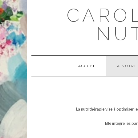
Skip
CAROL
to
content
NU
ACCUEIL
LA NUTRI
La nutrithérapie vise à optimiser l
Elle intègre les p