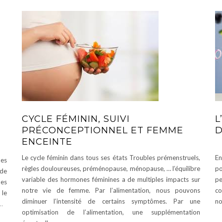
CYCLE FÉMININ, SUIVI
L
PRÉCONCEPTIONNEL ET FEMME
D
ENCEINTE
Le cycle féminin dans tous ses états Troubles prémenstruels,
En
ues
règles douloureuses, préménopause, ménopause, … l’équilibre
po
 de
variable des hormones féminines a de multiples impacts sur
pe
es
notre vie de femme. Par l’alimentation, nous pouvons
co
 le
diminuer l’intensité de certains symptômes. Par une
no
…
optimisation de l’alimentation, une supplémentation