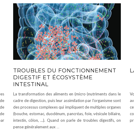
TROUBLES DU FONCTIONNEMENT
L
DIGESTIF ET ÉCOSYSTÈME
INTESTINAL
es
La transformation des aliments en (micro-)nutriments dans le
Vo
 de
cadre de digestion, puis leur assimilation par l’organisme sont
av
de
des processus complexes qui impliquent de multiples organes
ce
 de
(bouche, estomac, duodénum, pancréas, foie, vésicule biliaire,
co
par
intestin, côlon, …). Quand on parle de troubles digestifs, on
pr
pense généralement aux
…