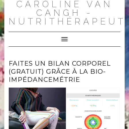
CAROLINE VAN
Skip
to
CANGH -
content
NUTRITHÉRAPEUT
Toggle
Navigation
FAITES UN BILAN CORPOREL
(GRATUIT) GRÂCE À LA BIO-
IMPÉDANCEMÉTRIE